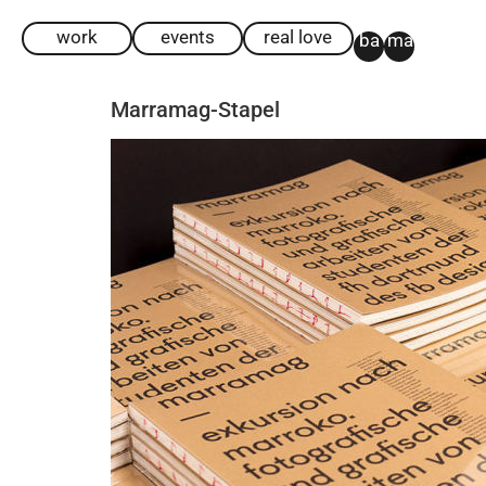
work
events
real love
ba
ma
Marramag-Stapel