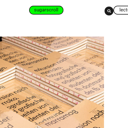
sugarscroll
lec