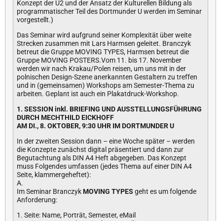
Konzept der U2 und der Ansatz der Kulturellen Bildung als
programmatischer Teil des Dortmunder U werden im Seminar
vorgestellt.)
Das Seminar wird aufgrund seiner Komplexität über weite
Strecken zusammen mit Lars Harmsen geleitet. Branczyk
betreut die Gruppe MOVING TYPES, Harmsen betreut die
Gruppe MOVING POSTERS.Vom 11. bis 17. November
werden wir nach Krakau/Polen reisen, um uns mit in der
polnischen Design-Szene anerkannten Gestaltern zu treffen
und in (gemeinsamen) Workshops am Semester-Thema zu
arbeiten. Geplant ist auch ein Plakatdruck-Workshop.
1. SESSION inkl. BRIEFING UND AUSSTELLUNGSFÜHRUNG
DURCH MECHTHILD EICKHOFF
AM DI.,
8. OKTOBER, 9:30 UHR IM DORTMUNDER U
In der zweiten Session dann – eine Woche später – werden
die Konzepte zunächst digital präsentiert und dann zur
Begutachtung als DIN A4 Heft abgegeben. Das Konzept
muss Folgendes umfassen (jedes Thema auf einer DIN A4
Seite, klammergeheftet):
A.
Im Seminar Branczyk
MOVING TYPES
geht es um folgende
Anforderung:
1. Seite: Name, Porträt, Semester, eMail