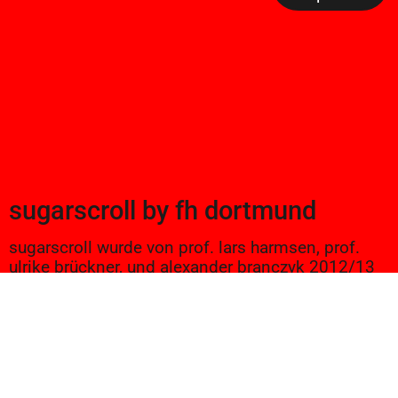
sugarscroll
by
fh dortmund
sugarscroll wurde von prof. lars harmsen, prof.
ulrike brückner, und alexander branczyk 2012/13
gegründet. seitdem werden projekte aus
seminaren sowie bachelor und masterarbeiten
von studierenden an der fh dortmund gezeigt.
ein wichtiger bestandteil der lehre sind auch
exkursionen und vorträge, denen hier ebenfalls
platz eingeräumt wird.