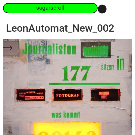
sugarscroll
LeonAutomat_New_002