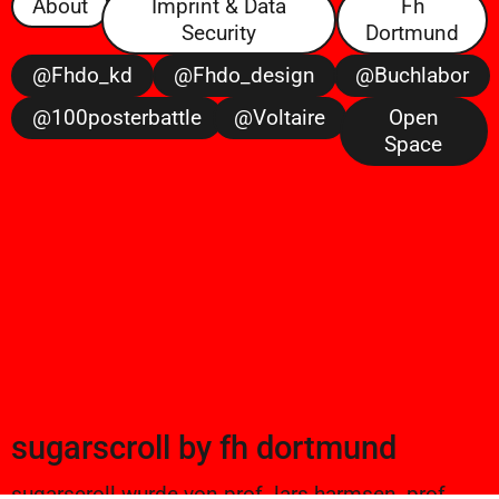
About
Imprint & Data
Fh
Security
Dortmund
@fhdo_kd
@fhdo_design
@buchlabor
@100posterbattle
@voltaire
Open
Space
sugarscroll
by
fh dortmund
sugarscroll wurde von prof. lars harmsen, prof.