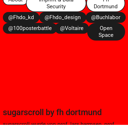
Security
Dortmund
@fhdo_kd
@fhdo_design
@buchlabor
@100posterbattle
@voltaire
Open
Space
sugarscroll
by
fh dortmund
sugarscroll wurde von prof. lars harmsen, prof.