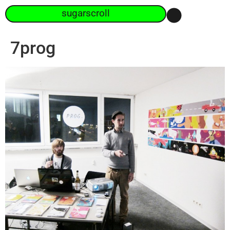
sugarscroll
7prog