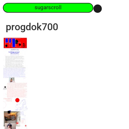
sugarscroll
progdok700