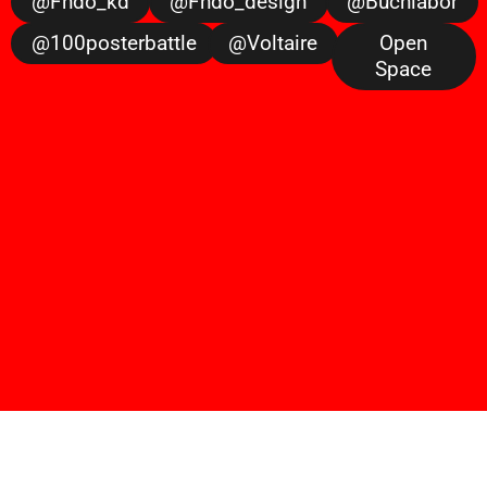
@fhdo_kd
@fhdo_design
@buchlabor
@100posterbattle
@voltaire
Open
Space
sugarscroll
by
fh dortmund