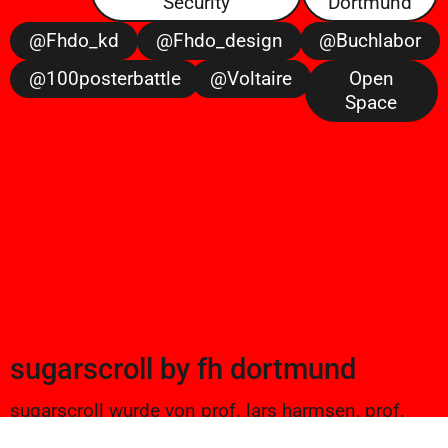
Security
Dortmund
@fhdo_kd
@fhdo_design
@buchlabor
@100posterbattle
@voltaire
Open
Space
sugarscroll
by
fh dortmund
sugarscroll wurde von prof. lars harmsen, prof.
ulrike brückner, und alexander branczyk 2012/13