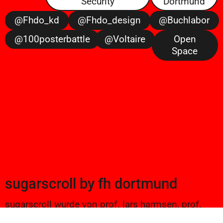
Security
Dortmund
@fhdo_kd
@fhdo_design
@buchlabor
@100posterbattle
@voltaire
Open
Space
sugarscroll
by
fh dortmund
sugarscroll wurde von prof. lars harmsen, prof.
ulrike brückner, und alexander branczyk 2012/13