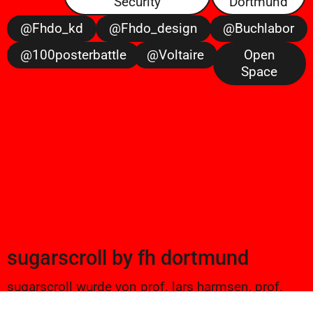
Security
Dortmund
@fhdo_kd
@fhdo_design
@buchlabor
@100posterbattle
@voltaire
Open
Space
sugarscroll
by
fh dortmund
sugarscroll wurde von prof. lars harmsen, prof.
ulrike brückner, und alexander branczyk 2012/13