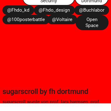
Security
Dortmund
@fhdo_kd
@fhdo_design
@buchlabor
@100posterbattle
@voltaire
Open
Space
sugarscroll
by
fh dortmund
sugarscroll wurde von prof. lars harmsen, prof.
ulrike brückner, und alexander branczyk 2012/13