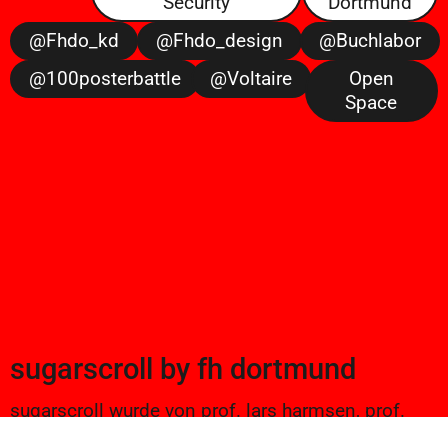
Security
Dortmund
@fhdo_kd
@fhdo_design
@buchlabor
@100posterbattle
@voltaire
Open
Space
sugarscroll
by
fh dortmund
sugarscroll wurde von prof. lars harmsen, prof.
ulrike brückner, und alexander branczyk 2012/13