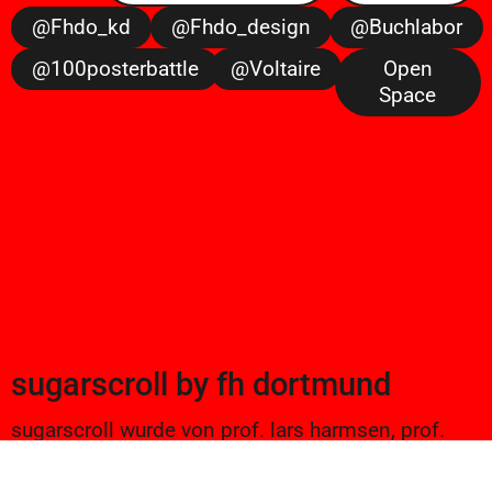
@fhdo_kd
@fhdo_design
@buchlabor
@100posterbattle
@voltaire
Open
Space
sugarscroll
by
fh dortmund
sugarscroll wurde von prof. lars harmsen, prof.
ulrike brückner, und alexander branczyk 2012/13
gegründet. seitdem werden projekte aus