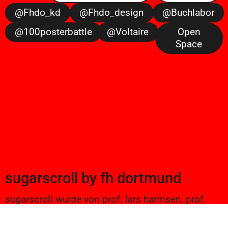
@fhdo_kd
@fhdo_design
@buchlabor
@100posterbattle
@voltaire
Open
Space
sugarscroll
by
fh dortmund
sugarscroll wurde von prof. lars harmsen, prof.
ulrike brückner, und alexander branczyk 2012/13
gegründet. seitdem werden projekte aus