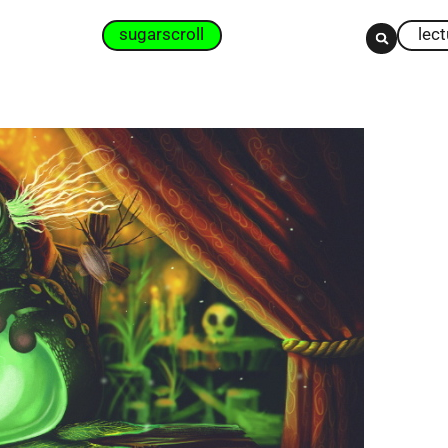
sugarscroll
lec