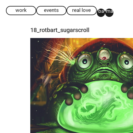
work
events
real love
ba
ma
18_rotbart_sugarscroll