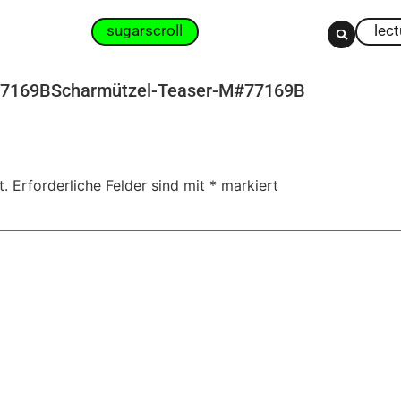
sugarscroll
lec
77169BScharmützel-Teaser-M#77169B
t.
Erforderliche Felder sind mit
*
markiert