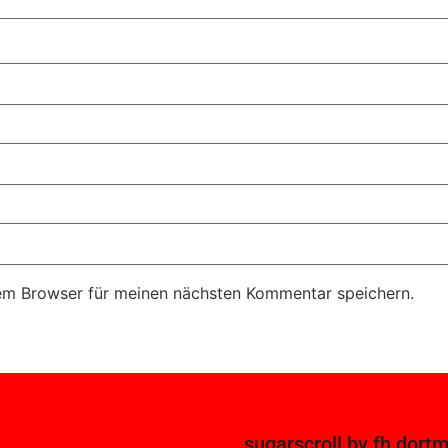
em Browser für meinen nächsten Kommentar speichern.
sugarscroll
by
fh dort