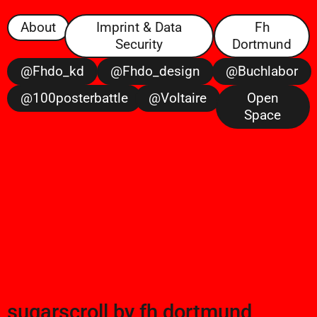
About
Imprint & Data
Fh
Security
Dortmund
@fhdo_kd
@fhdo_design
@buchlabor
@100posterbattle
@voltaire
Open
Space
sugarscroll
by
fh dortmund