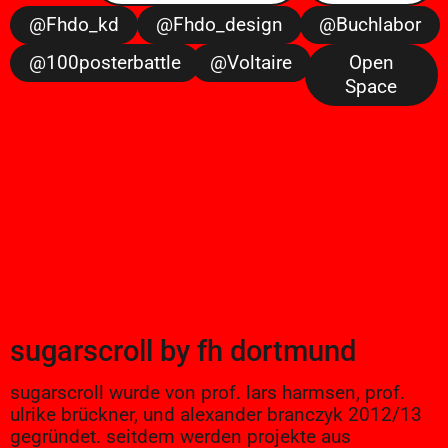
@fhdo_kd
@fhdo_design
@buchlabor
@100posterbattle
@voltaire
Open
Space
sugarscroll
by
fh dortmund
sugarscroll wurde von prof. lars harmsen, prof.
ulrike brückner, und alexander branczyk 2012/13
gegründet. seitdem werden projekte aus