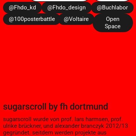
@fhdo_kd
@fhdo_design
@buchlabor
@100posterbattle
@voltaire
Open
Space
sugarscroll
by
fh dortmund
sugarscroll wurde von prof. lars harmsen, prof.
ulrike brückner, und alexander branczyk 2012/13
gegründet. seitdem werden projekte aus