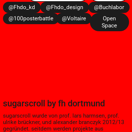
@fhdo_kd
@fhdo_design
@buchlabor
@100posterbattle
@voltaire
Open
Space
sugarscroll
by
fh dortmund
sugarscroll wurde von prof. lars harmsen, prof.
ulrike brückner, und alexander branczyk 2012/13
gegründet. seitdem werden projekte aus