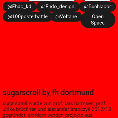
@fhdo_kd
@fhdo_design
@buchlabor
@100posterbattle
@voltaire
Open
Space
sugarscroll
by
fh dortmund
sugarscroll wurde von prof. lars harmsen, prof.
ulrike brückner, und alexander branczyk 2012/13
gegründet. seitdem werden projekte aus