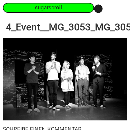
sugarscroll
4_Event__MG_3053_MG_30
SCHREIBE EINEN KOMMENTAR