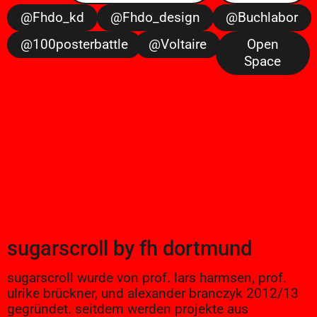
@fhdo_kd
@fhdo_design
@buchlabor
@100posterbattle
@voltaire
Open
Space
sugarscroll
by
fh dortmund
sugarscroll wurde von prof. lars harmsen, prof.
ulrike brückner, und alexander branczyk 2012/13
gegründet. seitdem werden projekte aus