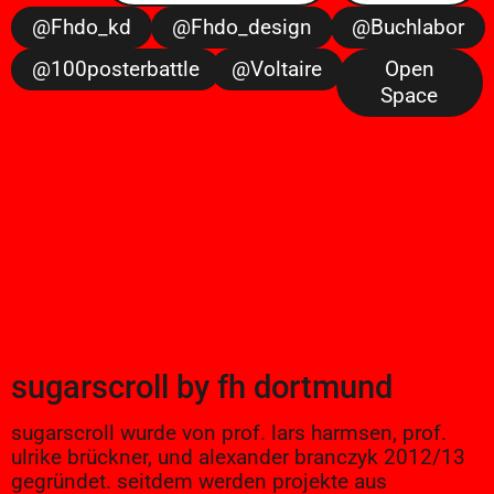
@fhdo_kd
@fhdo_design
@buchlabor
@100posterbattle
@voltaire
Open
Space
sugarscroll
by
fh dortmund
sugarscroll wurde von prof. lars harmsen, prof.
ulrike brückner, und alexander branczyk 2012/13
gegründet. seitdem werden projekte aus