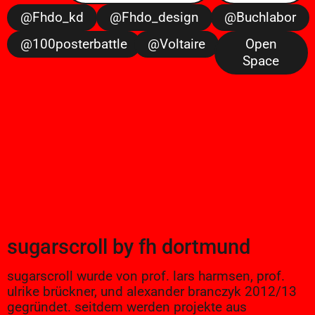
@fhdo_kd
@fhdo_design
@buchlabor
@100posterbattle
@voltaire
Open
Space
sugarscroll
by
fh dortmund
sugarscroll wurde von prof. lars harmsen, prof.
ulrike brückner, und alexander branczyk 2012/13
gegründet. seitdem werden projekte aus