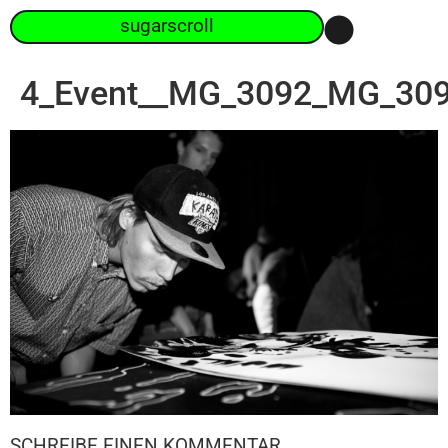
sugarscroll
4_Event__MG_3092_MG_30
SCHREIBE EINEN KOMMENTAR