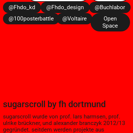
@fhdo_kd
@fhdo_design
@buchlabor
@100posterbattle
@voltaire
Open
Space
sugarscroll
by
fh dortmund
sugarscroll wurde von prof. lars harmsen, prof.
ulrike brückner, und alexander branczyk 2012/13
gegründet. seitdem werden projekte aus