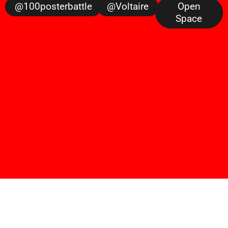
@100posterbattle
@voltaire
Open
Space
sugarscroll
by
fh dortmund
sugarscroll wurde von prof. lars harmsen, prof.
ulrike brückner, und alexander branczyk 2012/13