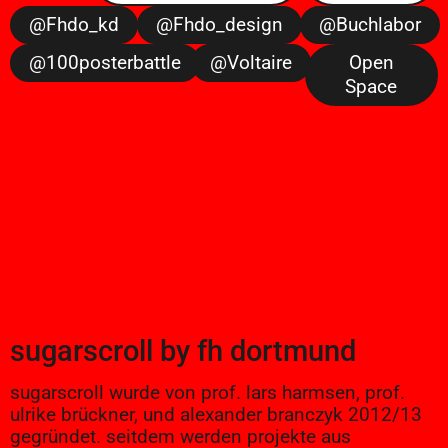
@fhdo_kd
@fhdo_design
@buchlabor
@100posterbattle
@voltaire
Open
Space
sugarscroll
by
fh dortmund
sugarscroll wurde von prof. lars harmsen, prof.
ulrike brückner, und alexander branczyk 2012/13
gegründet. seitdem werden projekte aus