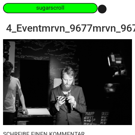
sugarscroll
4_Eventmrvn_9677mrvn_96
SCHREIBE EINEN KOMMENTAR