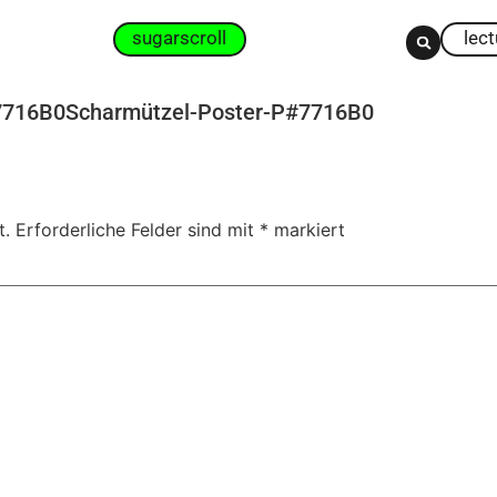
sugarscroll
lec
#7716B0Scharmützel-Poster-P#7716B0
t.
Erforderliche Felder sind mit
*
markiert