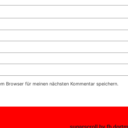
em Browser für meinen nächsten Kommentar speichern.
sugarscroll
by
fh dort