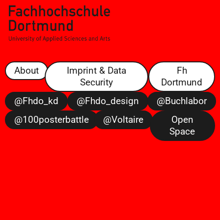
About
Imprint & Data
Fh
Security
Dortmund
@fhdo_kd
@fhdo_design
@buchlabor
@100posterbattle
@voltaire
Open
Space