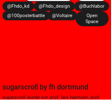
@fhdo_kd
@fhdo_design
@buchlabor
@100posterbattle
@voltaire
Open
Space
sugarscroll
by
fh dortmund
sugarscroll wurde von prof. lars harmsen, prof.
ulrike brückner, und alexander branczyk 2012/13
gegründet. seitdem werden projekte aus