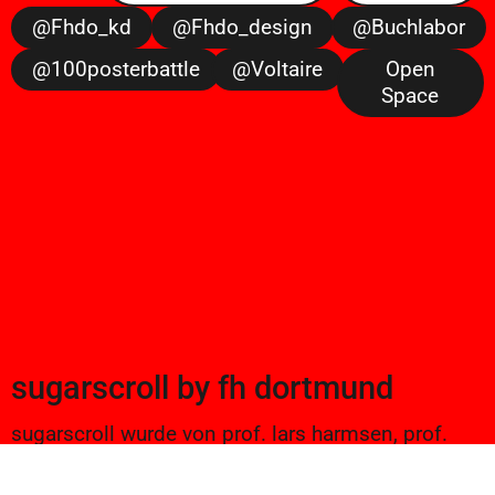
@fhdo_kd
@fhdo_design
@buchlabor
@100posterbattle
@voltaire
Open
Space
sugarscroll
by
fh dortmund
sugarscroll wurde von prof. lars harmsen, prof.
ulrike brückner, und alexander branczyk 2012/13
gegründet. seitdem werden projekte aus