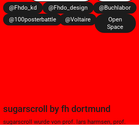
@fhdo_kd
@fhdo_design
@buchlabor
@100posterbattle
@voltaire
Open
Space
sugarscroll
by
fh dortmund
sugarscroll wurde von prof. lars harmsen, prof.
ulrike brückner, und alexander branczyk 2012/13
gegründet. seitdem werden projekte aus