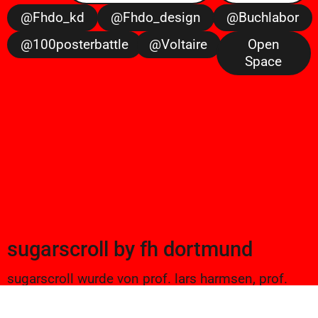
@fhdo_kd
@fhdo_design
@buchlabor
@100posterbattle
@voltaire
Open
Space
sugarscroll
by
fh dortmund
sugarscroll wurde von prof. lars harmsen, prof.
ulrike brückner, und alexander branczyk 2012/13
gegründet. seitdem werden projekte aus