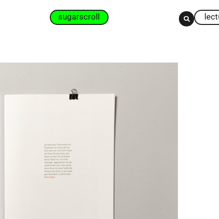
sugarscroll
lec