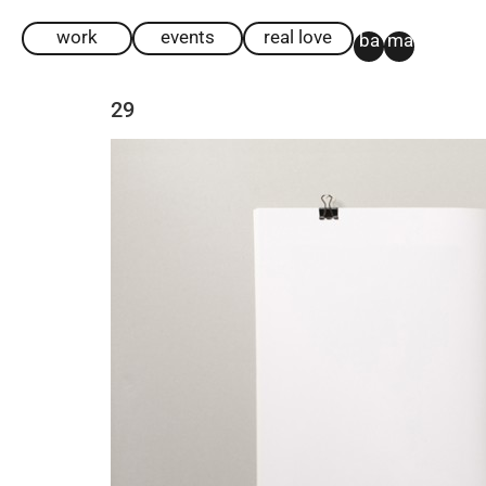
work
events
real love
ba
ma
29