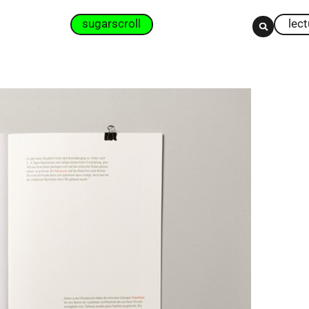
sugarscroll
lec