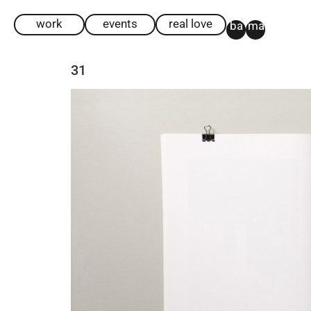
work
events
real love
ba
ma
31