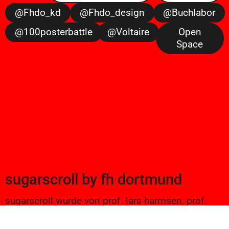
@fhdo_kd
@fhdo_design
@buchlabor
@100posterbattle
@voltaire
Open
Space
sugarscroll
by
fh dortmund
sugarscroll wurde von prof. lars harmsen, prof.
ulrike brückner, und alexander branczyk 2012/13
gegründet. seitdem werden projekte aus