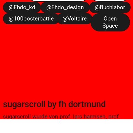
@fhdo_kd
@fhdo_design
@buchlabor
@100posterbattle
@voltaire
Open
Space
sugarscroll
by
fh dortmund
sugarscroll wurde von prof. lars harmsen, prof.
ulrike brückner, und alexander branczyk 2012/13
gegründet. seitdem werden projekte aus