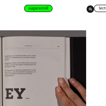
sugarscroll
lec