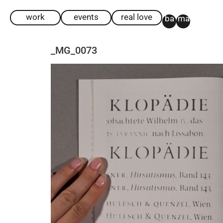
work
events
real love
ba
ma
_MG_0073