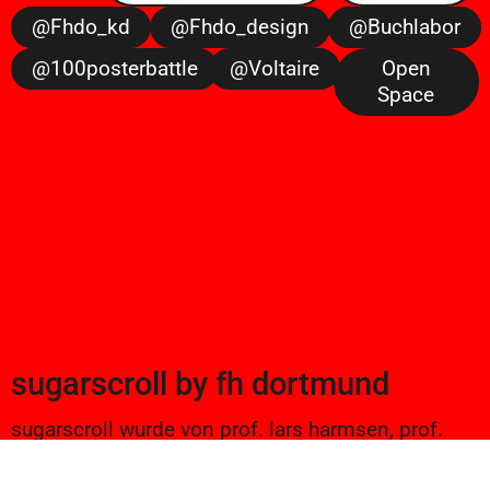
@fhdo_kd
@fhdo_design
@buchlabor
@100posterbattle
@voltaire
Open
Space
sugarscroll
by
fh dortmund
sugarscroll wurde von prof. lars harmsen, prof.
ulrike brückner, und alexander branczyk 2012/13
gegründet. seitdem werden projekte aus