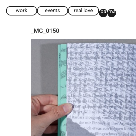
work
events
real love
ba
ma
_MG_0150