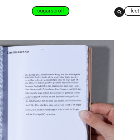
sugarscroll
lec