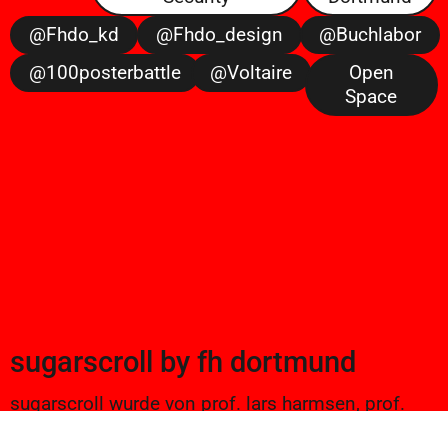
@fhdo_kd
@fhdo_design
@buchlabor
@100posterbattle
@voltaire
Open
Space
sugarscroll
by
fh dortmund
sugarscroll wurde von prof. lars harmsen, prof.
ulrike brückner, und alexander branczyk 2012/13
gegründet. seitdem werden projekte aus