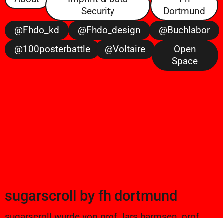
Security
Dortmund
@fhdo_kd
@fhdo_design
@buchlabor
@100posterbattle
@voltaire
Open
Space
sugarscroll
by
fh dortmund
sugarscroll wurde von prof. lars harmsen, prof.