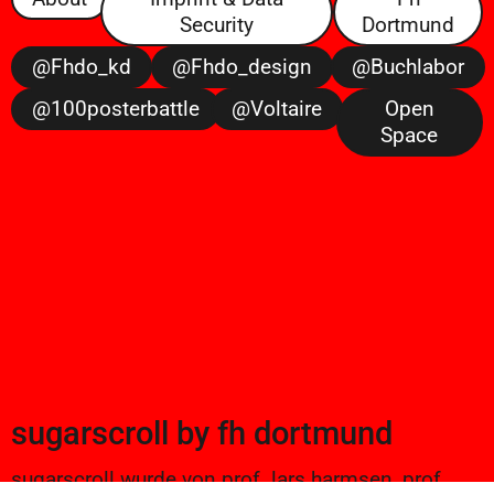
Security
Dortmund
@fhdo_kd
@fhdo_design
@buchlabor
@100posterbattle
@voltaire
Open
Space
sugarscroll
by
fh dortmund
sugarscroll wurde von prof. lars harmsen, prof.