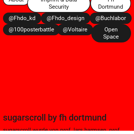
Security
Dortmund
@fhdo_kd
@fhdo_design
@buchlabor
@100posterbattle
@voltaire
Open
Space
sugarscroll
by
fh dortmund
sugarscroll wurde von prof. lars harmsen, prof.