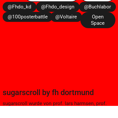
@fhdo_kd
@fhdo_design
@buchlabor
@100posterbattle
@voltaire
Open
Space
sugarscroll
by
fh dortmund
sugarscroll wurde von prof. lars harmsen, prof.
ulrike brückner, und alexander branczyk 2012/13
gegründet. seitdem werden projekte aus