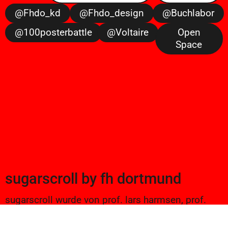
@fhdo_kd
@fhdo_design
@buchlabor
@100posterbattle
@voltaire
Open
Space
sugarscroll
by
fh dortmund
sugarscroll wurde von prof. lars harmsen, prof.
ulrike brückner, und alexander branczyk 2012/13
gegründet. seitdem werden projekte aus