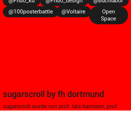
@fhdo_kd
@fhdo_design
@buchlabor
@100posterbattle
@voltaire
Open
Space
sugarscroll
by
fh dortmund
sugarscroll wurde von prof. lars harmsen, prof.
ulrike brückner, und alexander branczyk 2012/13
gegründet. seitdem werden projekte aus
seminaren sowie bachelor und masterarbeiten