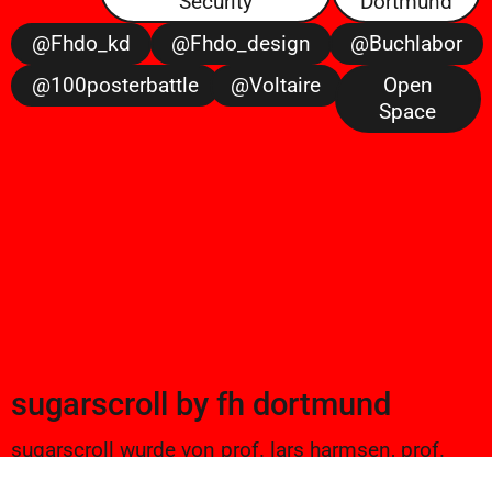
Security
Dortmund
@fhdo_kd
@fhdo_design
@buchlabor
@100posterbattle
@voltaire
Open
Space
sugarscroll
by
fh dortmund
sugarscroll wurde von prof. lars harmsen, prof.
ulrike brückner, und alexander branczyk 2012/13