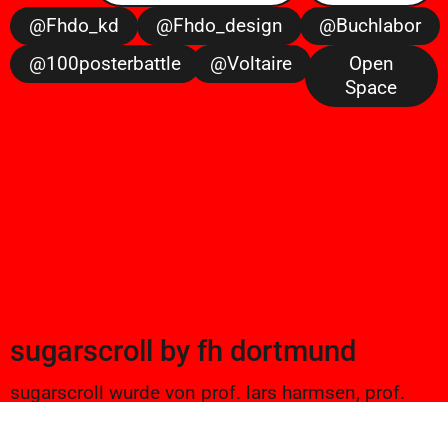
@fhdo_kd
@fhdo_design
@buchlabor
@100posterbattle
@voltaire
Open
Space
sugarscroll
by
fh dortmund
sugarscroll wurde von prof. lars harmsen, prof.
ulrike brückner, und alexander branczyk 2012/13
gegründet. seitdem werden projekte aus