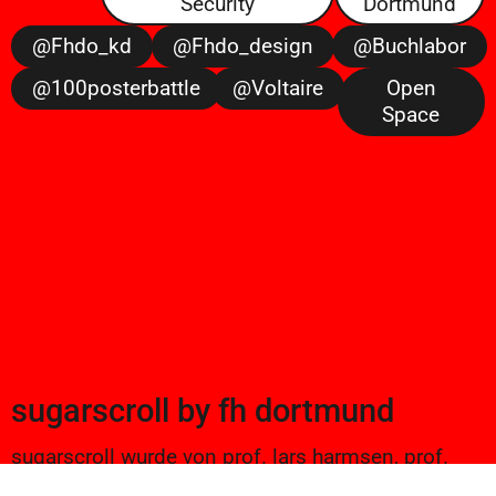
Security
Dortmund
@fhdo_kd
@fhdo_design
@buchlabor
@100posterbattle
@voltaire
Open
Space
sugarscroll
by
fh dortmund
sugarscroll wurde von prof. lars harmsen, prof.
ulrike brückner, und alexander branczyk 2012/13