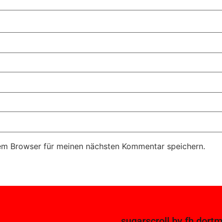
em Browser für meinen nächsten Kommentar speichern.
sugarscroll
by
fh dort