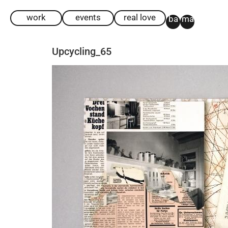
work
events
real love
ba
ma
Upcycling_65