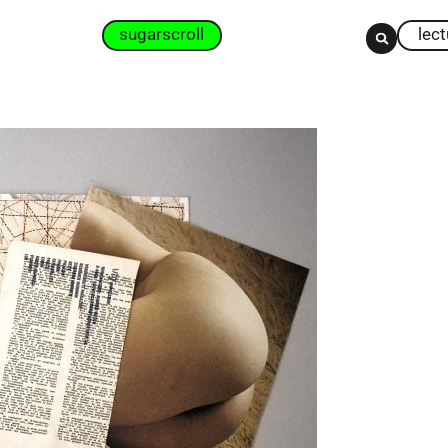
sugarscroll
lec